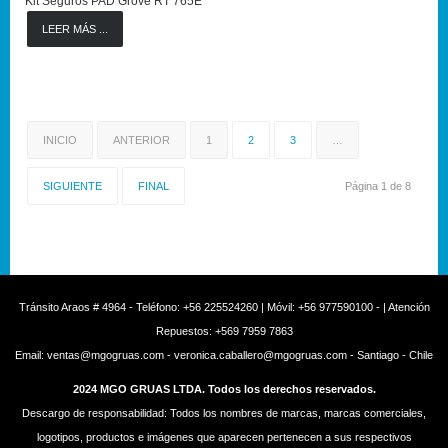
Kit Seguros PAD Grove RT 765E
LEER MÁS ...
INICIO
ANTERIOR
1
2
3
…
SIGUIENTE
FINAL
Página 1 de 8
Tránsito Araos # 4964 - Teléfono: +56 225524260 | Móvil: +56 977590100 - | Atención
Repuestos: +569 7959 7863
Email: ventas@mgogruas.com - veronica.caballero@mgogruas.com - Santiago - Chile
2024 MGO GRUAS LTDA. Todos los derechos reservados.
Descargo de responsabilidad: Todos los nombres de marcas, marcas comerciales,
logotipos, productos e imágenes que aparecen pertenecen a sus respectivos