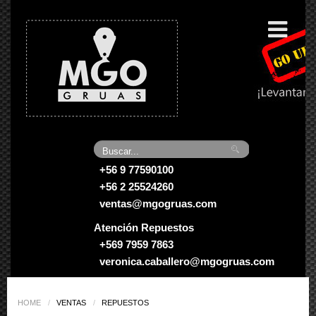
0
+56 9 77590100
+56 2 25524260
ventas@mgogruas.com
Atención Repuestos
+569 7959 7863
veronica.caballero@mgogruas.com
HOME
/
VENTAS
/
REPUESTOS