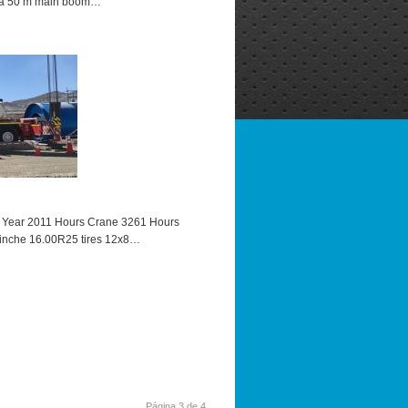
ura 50 m main boom…
 Year 2011 Hours Crane 3261 Hours
inche 16.00R25 tires 12x8…
Página 3 de 4