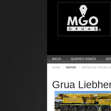
INICIO
QUIENES SOMOS
SE
HOME
/
VENTAS
/
VENTAS DE GRÚAS U
Grua Liebher