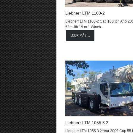
Liebherr LTM 1100-2
Liebherr LTM 1100-2 Cap 100 ton Año 2
52m Jib 19 m 1 Winch…
LEER MÁS ...
Liebherr LTM 1055 3.2
Liebherr LTM 1055 3.2Year 2009 Cap 55 