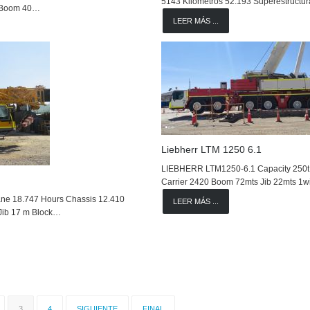
5143 Kilómetros 52.193 Superestruct
n Boom 40…
LEER MÁS ...
Liebherr LTM 1250 6.1
LIEBHERR LTM1250-6.1 Capacity 250t
Carrier 2420 Boom 72mts Jib 22mts 1w
ne 18.747 Hours Chassis 12.410
LEER MÁS ...
Jib 17 m Block…
3
4
SIGUIENTE
FINAL