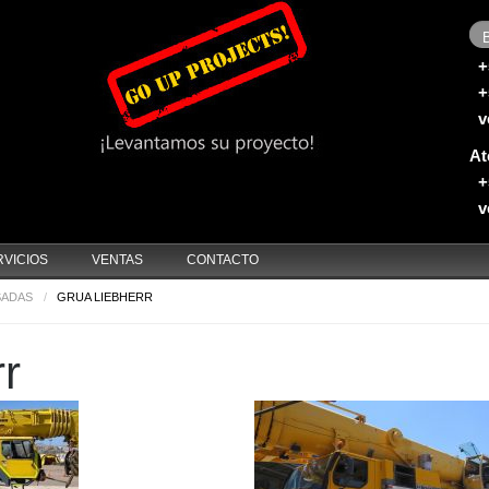
0
+
+
v
At
+
v
RVICIOS
VENTAS
CONTACTO
SADAS
/
GRUA LIEBHERR
r