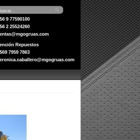
56 9 77590100
56 2 25524260
entas@mgogruas.com
ención Repuestos
569 7959 7863
eronica.caballero@mgogruas.com